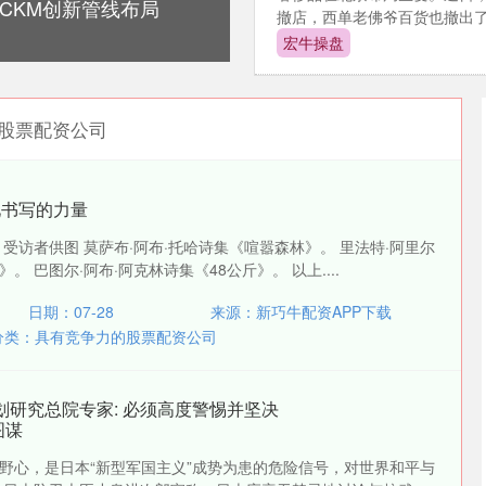
CKM创新管线布局
撤店，西单老佛爷百货也撤出了多
宏牛操盘
股票配资公司
见书写的力量
受访者供图 莫萨布·阿布·托哈诗集《喧嚣森林》。 里法特·阿里尔
 巴图尔·阿布·阿克林诗集《48公斤》。 以上....
日期：07-28
来源：新巧牛配资APP下载
分类：
具有竞争力的股票配资公司
划研究总院专家: 必须高度警惕并坚决
图谋
野心，是日本“新型军国主义”成势为患的危险信号，对世界和平与