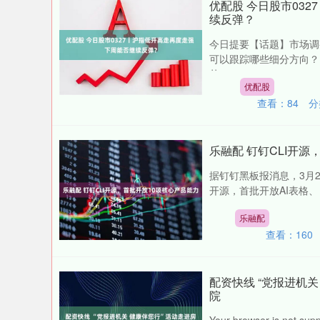
优配股 今日股市03
续反弹？
今日提要【话题】市场调
可以跟踪哪些细分方向？
荣：....
优配股
查看：
84
分
乐融配 钉钉CLI开源
据钉钉黑板报消息，3月27日
开源，首批开放AI表格、
乐融配
查看：
160
配资快线 “党报进机
院