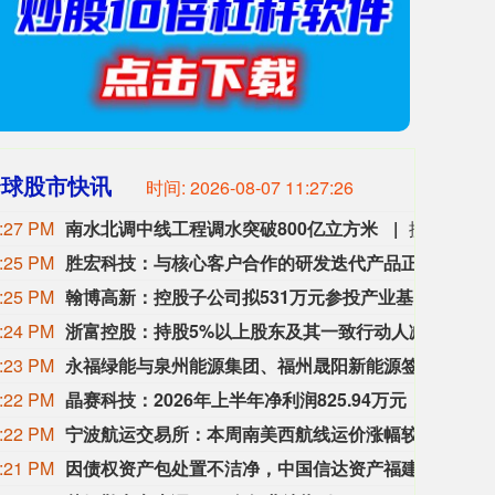
全球股市快讯
时间:
2026-08-07 11:27:27
:27 PM
南水北调中线工程调水突破800亿立方米
据中国南水北调集团发布的数据，截至8月7日，南水北调中线工程累计向北方调水突破800亿立方米，惠及河南、河北、天津、北京近1.18亿人，为沿线27座大中城市243个县（市、区）经济社会发展提供有力的水资源支撑。通水近12年来，南水北调中线工程充分发挥优化水资源配置、保障群众饮水安全、复苏河湖生态环境、畅通南北经济循环等作用，为保障国家水安全提供坚实支撑。（新华社）
:25 PM
胜宏科技：与核心客户合作的研发迭代产品正顺利推进，部分客户已释放2027-2028年长期需求
胜宏
:25 PM
翰博高新：控股子公司拟531万元参投产业基金 涉关联交易
翰博
:24 PM
浙富控股：持股5%以上股东及其一致行动人减持1%股份
浙富控
:23 PM
永福绿能与泉州能源集团、福州晟阳新能源签署三方合作协议
据永
:22 PM
晶赛科技：2026年上半年净利润825.94万元，同比增205.54%
晶赛科
:22 PM
宁波航运交易所：本周南美西航线运价涨幅较大，运价指数较上周涨16.3%
本周，
:21 PM
因债权资产包处置不洁净，中国信达资产福建省分公司被罚30万元
8月