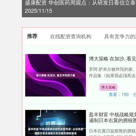
盛康配资 华创医药周观点：从研发日看信立泰
2025/11/15
推荐
在线配资查询机构
具有竞争力的
博大策略 在加沙, 看
罗阿·萨米尔被炸毁的家。
作品集《如果我必须死去》。
博大策略
查看：
190
盈丰财富 中核战略规
遏制日本右翼的拥核
日本右翼日益膨胀的拥核