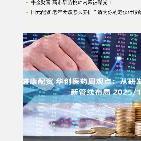
牛金财富 高市早苗挑衅内幕被曝光！
国元配资 老年犬该怎么养护？请为你的老伙计珍