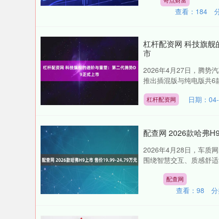
查看：
184
杠杆配资网 科技旗舰
市
2026年4月27日，腾
推出插混版与纯电版共6款车
日期：04-
杠杆配资网
配查网 2026款哈弗H9上
2026年4月28日，车
围绕智慧交互、质感舒适和
配查网
查看：
98
分