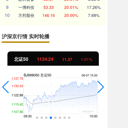
9
一博科技
53.33
20.01%
17.26%
10
方邦股份
146.16
20.00%
7.68%
沪深京行情 实时轮播
北证50
1134.24
创
11.37
1.01%