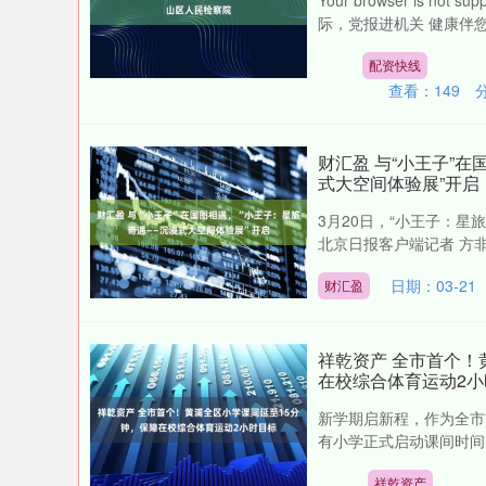
Your browser is 
际，党报进机关 健康伴您
配资快线
查看：
149
财汇盈 与“小王子”
式大空间体验展”开启
3月20日，“小王子：
北京日报客户端记者 方非
日期：03-21
财汇盈
祥乾资产 全市首个！
在校综合体育运动2小
新学期启新程，作为全市
有小学正式启动课间时间改
祥乾资产