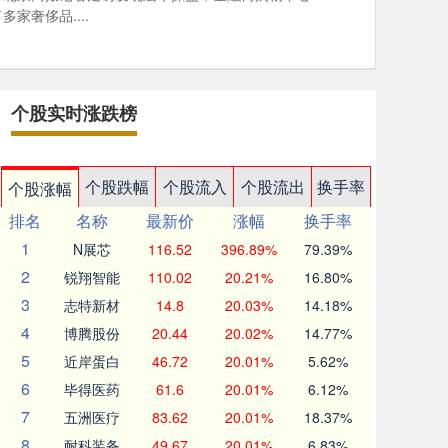
家奢侈品....
个股实时涨跌榜
个股跌幅
个股流入
个股流出
换手率
个股涨幅
排名
名称
最新价
涨幅
换手率
1
N展芯
116.52
396.89%
79.39%
2
锐翔智能
110.02
20.21%
16.80%
3
志特新材
14.8
20.03%
14.18%
4
博腾股份
20.44
20.02%
14.77%
5
近岸蛋白
46.72
20.01%
5.62%
6
毕得医药
61.6
20.01%
6.12%
7
五洲医疗
83.62
20.01%
18.37%
8
耐科装备
49.67
20.01%
6.83%