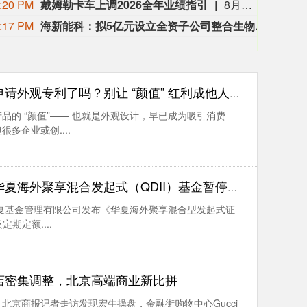
:20 PM
戴姆勒卡车上调2026全年业绩指引
8月7日，戴姆勒卡车发布2026年第二季度财报：实体业务收入增至114亿欧元，集团调整后息税前利润为8.38亿欧元，实体业务调整后销售回报率为6.8%。第二季度，集团销量达86,707辆，新增订单达74,448辆。戴姆勒卡车还上调了2026全年业绩指引：集团调整后息税前利润预期由32亿-37亿欧元上调至36亿-41亿欧元，集团销量由33万-36万辆上调至34万-37万辆，实体业务收入由420亿-460亿欧元上调至430亿-470亿欧元，实体业务调整后销售回报率由6%-8%上调至7%-9%。
:17 PM
海新能科：拟5亿元设立全资子公司整合生物能源业务
海新能
请外观专利了吗？别让 “颜值” 红利成他人嫁衣
品的 “颜值”—— 也就是外观设计，早已成为吸引消费
多企业或创....
聚享混合发起式（QDII）基金暂停申购及定期定额申购业务
华夏基金管理有限公司发布《华夏海外聚享混合型发起式证
期定额....
店密集调整，北京高端商业新比拼
北京商报记者走访发现宏牛操盘，金融街购物中心Gucci