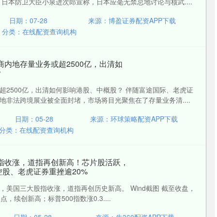
日本防卫大臣小泉进次郎宣称，日本应毫无禁忌地讨论与核武....
日期：07-28
来源：博盈证券配资APP下载
分类：
在线配资查询机构
商内地存量业务或超2500亿，出清如
？
超2500亿，出清如何影响港股、中概股？ 伴随富途国际、老虎证
沪深300
4694.44
地非法跨境展业被全面封堵，市场将目光聚焦在了存量业务清....
.42%
43.13
0.93%
日期：05-28
来源：环球策略配资APP下载
分类：
在线配资查询机构
股指收涨，道指再创新高！芯片股活跃，
控股、老虎证券重挫逾20%
五，美国三大股指收涨，道指再创历史新高。 Wind截图 截至收盘，
70点，续创新高；标普500指数涨0.3....