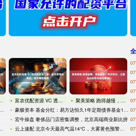
07
07
07
07
富农优配资源 VC 透皮吸收有门道！促渗原理讲明白，避开概念
聚美策略 跑得越慢，寿命越长？科学研究，过量运动反而会缩短寿
07
豪极资本 基金分红：易方达恒久1年定期债券基金11月19日分
07
宏牛操盘 奢侈品门店密集调整，北京高端商业新比拼
07
云上速配 北京今天最高气温14℃，大雾黄色预警中，西部地区有
07