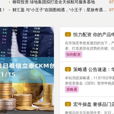
柳荷投资 绿地集团拟打造全天候航司服务基地
07
藏！
财汇盈 与“小王子”在国图相遇，“小王子：星旅奇遇——沉浸式
07
恒力配资 你的产品申
1
在市场竞争愈发激烈的当下，产
者、打造差异化优势的关键。但很
恒利配资
策略通 公告速递：华夏海外
2
本站消息策略通，11月15日
券投资基金（QDII）暂停申购及定
策略通
宏牛操盘 奢侈品门
3
奢侈品在北京布局生变。近日，