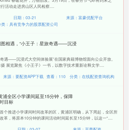
not supported 春暖花开，万物勃发。3月19日，在春分节气即将到来之
行活动走进房山区人民检察....
日期：03-21
来源：富豪优配平台
分类：
具有竞争力的股票配资公司
在国图相遇，“小王子：星旅奇遇——沉浸
星旅奇遇——沉浸式大空间体验展”在国家典籍博物馆面向公众开放。
摄 展览聚焦《小王子》一书，以数字技术重新诠释文学....
来源：要配资APP下载
查看：
110
分类：
在线配资查询机构
黄浦全区小学课间延至15分钟，保障
时目标
首个推进小学课间时间改革的区，黄浦区明确，从下周起，全区所
革，将原本10分钟的课间活动时间延长至15分钟，以这一“....
日期：03-07
来源：至尊配资