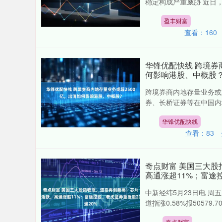
稳定构成严重威胁 近日，
盈丰财富
查看：
160
华锋优配快线 跨境券
何影响港股、中概股
跨境券商内地存量业务或
深证成指
14311.01
券、长桥证券等在中国内
.68
1.02%
200.89
1
华锋优配快线
查看：
83
奇点财富 美国三大
高通涨超11%；富途
中新经纬5月23日电 周
道指涨0.58%报50579.
奇点财富